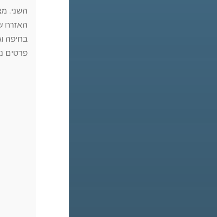
השני. מצ
האזרח ש
בחיפה
וג
פרטים נ