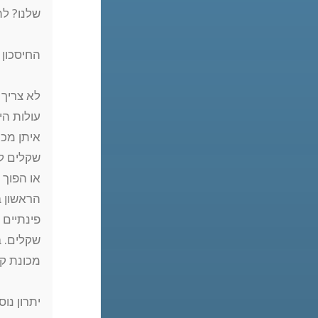
שלנו? לת
החיסכון 
לא צריך 
עולות ה
איתן מכי
שקלים לק
או הפוך 
הראשון ב
פינתיים
א
שקלים. 
מכונת קפ
יתרון נו