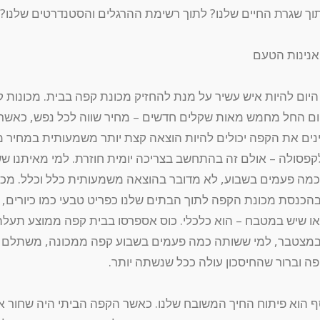
וך שגרת החיים שלנו? לתוך רשימת ההרגלים והסטנדרטים שלנו?
אנינות הטעם
היום להיות איש עשיר על מנת להחזיק מכונת קפה בבית. מכונות 
יום החל מחמש מאות שקלים חדשים – מחיר שווה לכל נפש, כאשר
נים את הקפה יכולים להיות הוצאה קצת יותר משמעותית במחיר מ
פסולה – אולם זה בהתחשב בצריכה יומית חוזרת. למי מאיתנו ש
כמה פעמים בשבוע, לא מדובר בהוצאה משמעותית כלל וכלל. מכאן
הכנסת מכונת הקפה לתוך הבתים שלנו כפריט טבעי כמו כיורים,
ו שיש במטבח – הוא כלכלי. כוס אספרסו בבית קפה ממוצע תעלה
במצטבר, למי ששותה כמה פעמים בשבוע קפה ממכונה, משתלם י
ה וברור שהחיסכון עולה ככל שנשתה יותר.
סף הוא פיתוח החיך המשובח שלנו. כאשר הקפה הביתי היה שחור א