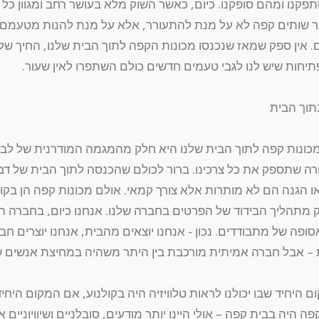
קנו ומהם סופקנו. כיום, כאשר השוק מלא בעושר רחב ומגוון כל 
תר שותים קפה לא על מנת להתעורר, אלא על מנת להנות מטעמם 
 אין ספק שמאז שנכנסו מכונות הקפה לתוך הבית שלנו, החיך של
תיחות שיש לנו לגבי טעמים חדשים כולם השתפרו לאין שעור.
תוך הבית
כונות קפה לתוך הבית שלנו היא חלק מהמגמה המודרנית של לבנ
רה שתספק את כל צרכינו. ברור לכולם שהכנסה לתוך הבית של דב
ו הגנה הם לא מותרות אלא צורך קמאי. אולם מכונות קפה הן בקוש
מתהליך הבידוד של הפרטים בחברה שלנו. אנחנו כיום, בחברה ה
סופה של מתבודדים. נכון - אנחנו יוצאים מהבית, אנחנו יוצרים חבר
– אבל חברה אמיתית מורכבת בין היתר משהיה במחיצת אנשים 
 היחיד שבו יכולנו לראות טלוויזיה היה בקולנוע, אם המקום היחיד 
ה היה בבית קפה – אולי היינו יותר מודעים, סובלניים ושיוויוניים 