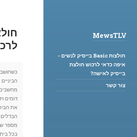
Jump
to:
MewsTLV
לרכו
Navigation:
חולצות Basic בייסיק לנשים -
איפה כדאי לרכוש חולצת
כשחושבים
בייסיק לאישה?
הביניים 
צור קשר
מחשבים, 
דומים וי
את הבית
הבדלים. 
מספר שנ
בכל בית